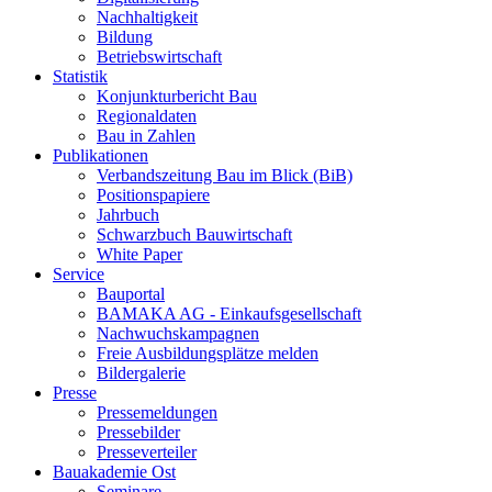
Nachhaltigkeit
Bildung
Betriebswirtschaft
Statistik
Konjunkturbericht Bau
Regionaldaten
Bau in Zahlen
Publikationen
Verbandszeitung Bau im Blick (BiB)
Positionspapiere
Jahrbuch
Schwarzbuch Bauwirtschaft
White Paper
Service
Bauportal
BAMAKA AG - Einkaufsgesellschaft
Nachwuchskampagnen
Freie Ausbildungsplätze melden
Bildergalerie
Presse
Pressemeldungen
Pressebilder
Presseverteiler
Bauakademie Ost
Seminare